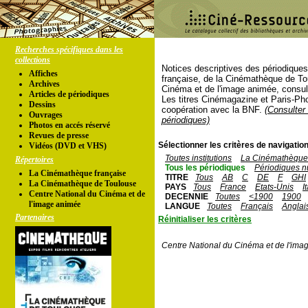
Recherches spécifiques dans les
collections
Notices descriptives des périodique
Affiches
française, de la Cinémathèque de To
Archives
Cinéma et de l'image animée, consul
Articles de périodiques
Les titres Cinémagazine et Paris-Ph
Dessins
coopération avec la BNF.
(Consulter 
Ouvrages
périodiques)
Photos en accés réservé
Revues de presse
Sélectionner les critères de navigation
Vidéos (DVD et VHS)
Toutes institutions
La Cinémathèque 
Répertoires
Tous les périodiques
Périodiques n
La Cinémathèque française
TITRE
Tous
AB
C
DE
F
GHI
La Cinémathèque de Toulouse
PAYS
Tous
France
Etats-Unis
I
Centre National du Cinéma et de
DECENNIE
Toutes
<1900
1900
l'image animée
LANGUE
Toutes
Français
Anglai
Partenaires
Réinitialiser les critères
Centre National du Cinéma et de l'ima