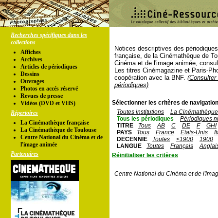
Recherches spécifiques dans les
collections
Notices descriptives des périodique
Affiches
française, de la Cinémathèque de To
Archives
Cinéma et de l'image animée, consul
Articles de périodiques
Les titres Cinémagazine et Paris-Ph
Dessins
coopération avec la BNF.
(Consulter 
Ouvrages
périodiques)
Photos en accés réservé
Revues de presse
Sélectionner les critères de navigation
Vidéos (DVD et VHS)
Toutes institutions
La Cinémathèque 
Répertoires
Tous les périodiques
Périodiques n
La Cinémathèque française
TITRE
Tous
AB
C
DE
F
GHI
La Cinémathèque de Toulouse
PAYS
Tous
France
Etats-Unis
I
Centre National du Cinéma et de
DECENNIE
Toutes
<1900
1900
l'image animée
LANGUE
Toutes
Français
Anglai
Partenaires
Réinitialiser les critères
Centre National du Cinéma et de l'ima