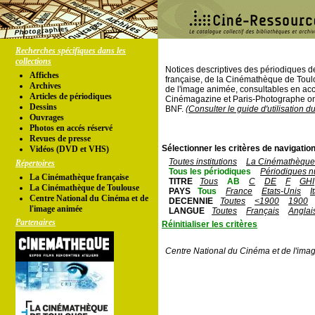
Recherches spécifiques dans les
collections
Notices descriptives des périodiques 
Affiches
française, de la Cinémathèque de Toul
Archives
de l'image animée, consultables en acc
Articles de périodiques
Cinémagazine et Paris-Photographe ont
Dessins
BNF.
(Consulter le guide d'utilisation d
Ouvrages
Photos en accés réservé
Revues de presse
Sélectionner les critères de navigation
Vidéos (DVD et VHS)
Toutes institutions
La Cinémathèque 
Répertoires
Tous les périodiques
Périodiques n
La Cinémathèque française
TITRE
Tous
AB
C
DE
F
GHI
La Cinémathèque de Toulouse
PAYS
Tous
France
Etats-Unis
I
Centre National du Cinéma et de
DECENNIE
Toutes
<1900
1900
l'image animée
LANGUE
Toutes
Français
Anglai
Partenaires
Réinitialiser les critères
Centre National du Cinéma et de l'ima