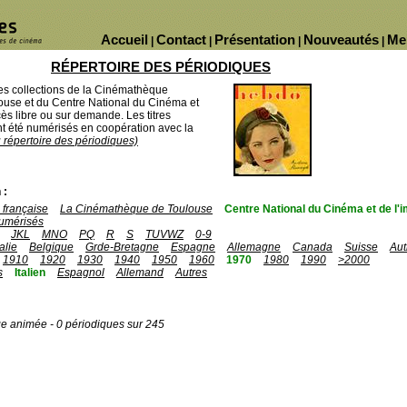
Accueil
Contact
Présentation
Nouveautés
Me
|
|
|
|
RÉPERTOIRE DES PÉRIODIQUES
des collections de la Cinémathèque
ouse et du Centre National du Cinéma et
ès libre ou sur demande. Les titres
 été numérisés en coopération avec la
u répertoire des périodiques)
 :
française
La Cinémathèque de Toulouse
Centre National du Cinéma et de l
umérisés
JKL
MNO
PQ
R
S
TUVWZ
0-9
talie
Belgique
Grde-Bretagne
Espagne
Allemagne
Canada
Suisse
Aut
1910
1920
1930
1940
1950
1960
1970
1980
1990
>2000
s
Italien
Espagnol
Allemand
Autres
ge animée - 0 périodiques sur 245