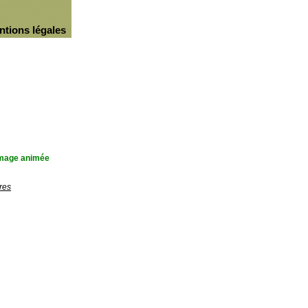
ntions légales
'image animée
res