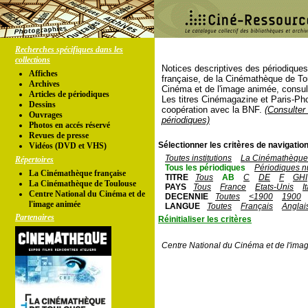
Recherches spécifiques dans les
collections
Notices descriptives des périodique
Affiches
française, de la Cinémathèque de To
Archives
Cinéma et de l'image animée, consul
Articles de périodiques
Les titres Cinémagazine et Paris-Ph
Dessins
coopération avec la BNF.
(Consulter 
Ouvrages
périodiques)
Photos en accés réservé
Revues de presse
Sélectionner les critères de navigation
Vidéos (DVD et VHS)
Toutes institutions
La Cinémathèque 
Répertoires
Tous les périodiques
Périodiques n
La Cinémathèque française
TITRE
Tous
AB
C
DE
F
GHI
La Cinémathèque de Toulouse
PAYS
Tous
France
Etats-Unis
I
Centre National du Cinéma et de
DECENNIE
Toutes
<1900
1900
l'image animée
LANGUE
Toutes
Français
Anglai
Partenaires
Réinitialiser les critères
Centre National du Cinéma et de l'ima