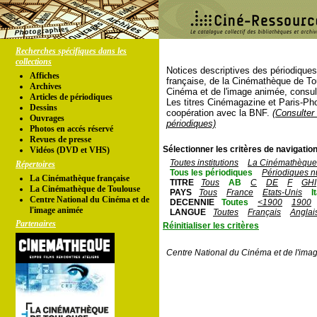
Recherches spécifiques dans les
collections
Notices descriptives des périodique
Affiches
française, de la Cinémathèque de To
Archives
Cinéma et de l'image animée, consul
Articles de périodiques
Les titres Cinémagazine et Paris-Ph
Dessins
coopération avec la BNF.
(Consulter 
Ouvrages
périodiques)
Photos en accés réservé
Revues de presse
Sélectionner les critères de navigation
Vidéos (DVD et VHS)
Toutes institutions
La Cinémathèque 
Répertoires
Tous les périodiques
Périodiques n
La Cinémathèque française
TITRE
Tous
AB
C
DE
F
GHI
La Cinémathèque de Toulouse
PAYS
Tous
France
Etats-Unis
I
Centre National du Cinéma et de
DECENNIE
Toutes
<1900
1900
l'image animée
LANGUE
Toutes
Français
Anglai
Partenaires
Réinitialiser les critères
Centre National du Cinéma et de l'ima