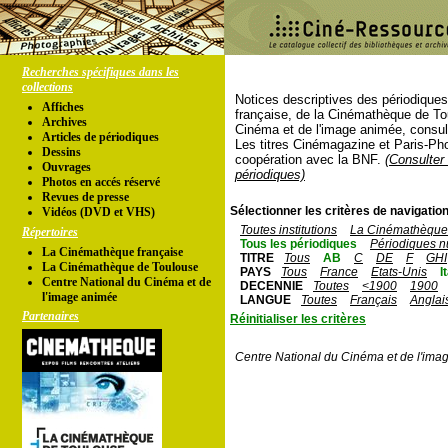
Recherches spécifiques dans les
collections
Notices descriptives des périodique
Affiches
française, de la Cinémathèque de To
Archives
Cinéma et de l'image animée, consul
Articles de périodiques
Les titres Cinémagazine et Paris-Ph
Dessins
coopération avec la BNF.
(Consulter 
Ouvrages
périodiques)
Photos en accés réservé
Revues de presse
Sélectionner les critères de navigation
Vidéos (DVD et VHS)
Toutes institutions
La Cinémathèque 
Répertoires
Tous les périodiques
Périodiques n
La Cinémathèque française
TITRE
Tous
AB
C
DE
F
GHI
La Cinémathèque de Toulouse
PAYS
Tous
France
Etats-Unis
I
Centre National du Cinéma et de
DECENNIE
Toutes
<1900
1900
l'image animée
LANGUE
Toutes
Français
Anglai
Partenaires
Réinitialiser les critères
Centre National du Cinéma et de l'ima