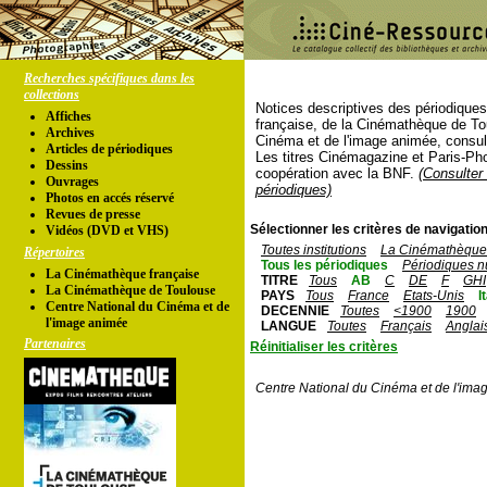
Recherches spécifiques dans les
collections
Notices descriptives des périodique
Affiches
française, de la Cinémathèque de To
Archives
Cinéma et de l'image animée, consul
Articles de périodiques
Les titres Cinémagazine et Paris-Ph
Dessins
coopération avec la BNF.
(Consulter 
Ouvrages
périodiques)
Photos en accés réservé
Revues de presse
Sélectionner les critères de navigation
Vidéos (DVD et VHS)
Toutes institutions
La Cinémathèque 
Répertoires
Tous les périodiques
Périodiques n
La Cinémathèque française
TITRE
Tous
AB
C
DE
F
GHI
La Cinémathèque de Toulouse
PAYS
Tous
France
Etats-Unis
I
Centre National du Cinéma et de
DECENNIE
Toutes
<1900
1900
l'image animée
LANGUE
Toutes
Français
Anglai
Partenaires
Réinitialiser les critères
Centre National du Cinéma et de l'ima