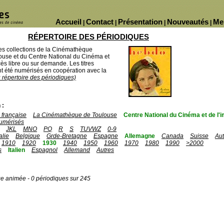
Accueil
Contact
Présentation
Nouveautés
Me
|
|
|
|
RÉPERTOIRE DES PÉRIODIQUES
des collections de la Cinémathèque
ouse et du Centre National du Cinéma et
ès libre ou sur demande. Les titres
 été numérisés en coopération avec la
u répertoire des périodiques)
 :
française
La Cinémathèque de Toulouse
Centre National du Cinéma et de l
umérisés
JKL
MNO
PQ
R
S
TUVWZ
0-9
talie
Belgique
Grde-Bretagne
Espagne
Allemagne
Canada
Suisse
Aut
1910
1920
1930
1940
1950
1960
1970
1980
1990
>2000
s
Italien
Espagnol
Allemand
Autres
ge animée - 0 périodiques sur 245