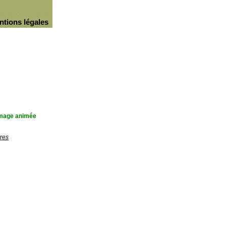
ntions légales
'image animée
res