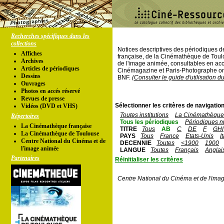
Recherches spécifiques dans les
collections
Notices descriptives des périodiques 
Affiches
française, de la Cinémathèque de Toul
Archives
de l'image animée, consultables en acc
Articles de périodiques
Cinémagazine et Paris-Photographe ont
Dessins
BNF.
(Consulter le guide d'utilisation d
Ouvrages
Photos en accés réservé
Revues de presse
Sélectionner les critères de navigation
Vidéos (DVD et VHS)
Toutes institutions
La Cinémathèque 
Répertoires
Tous les périodiques
Périodiques n
La Cinémathèque française
TITRE
Tous
AB
C
DE
F
GHI
La Cinémathèque de Toulouse
PAYS
Tous
France
Etats-Unis
I
Centre National du Cinéma et de
DECENNIE
Toutes
<1900
1900
l'image animée
LANGUE
Toutes
Français
Anglai
Partenaires
Réinitialiser les critères
Centre National du Cinéma et de l'ima