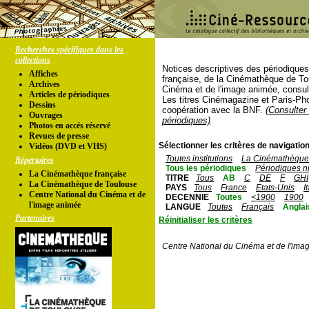
Recherches spécifiques dans les
collections
Notices descriptives des périodique
Affiches
française, de la Cinémathèque de To
Archives
Cinéma et de l'image animée, consul
Articles de périodiques
Les titres Cinémagazine et Paris-Ph
Dessins
coopération avec la BNF.
(Consulter 
Ouvrages
périodiques)
Photos en accés réservé
Revues de presse
Sélectionner les critères de navigation
Vidéos (DVD et VHS)
Toutes institutions
La Cinémathèque 
Répertoires
Tous les périodiques
Périodiques n
La Cinémathèque française
TITRE
Tous
AB
C
DE
F
GHI
La Cinémathèque de Toulouse
PAYS
Tous
France
Etats-Unis
I
Centre National du Cinéma et de
DECENNIE
Toutes
<1900
1900
l'image animée
LANGUE
Toutes
Français
Anglai
Partenaires
Réinitialiser les critères
Centre National du Cinéma et de l'ima