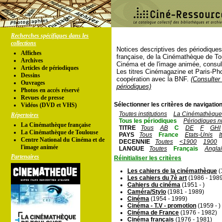
Recherches spécifiques dans les
collections
Notices descriptives des périodique
Affiches
française, de la Cinémathèque de To
Archives
Cinéma et de l'image animée, consul
Articles de périodiques
Les titres Cinémagazine et Paris-Ph
Dessins
coopération avec la BNF.
(Consulter 
Ouvrages
périodiques)
Photos en accés réservé
Revues de presse
Sélectionner les critères de navigation
Vidéos (DVD et VHS)
Toutes institutions
La Cinémathèque 
Répertoires
Tous les périodiques
Périodiques n
La Cinémathèque française
TITRE
Tous
AB
C
DE
F
GHI
La Cinémathèque de Toulouse
PAYS
Tous
France
Etats-Unis
I
Centre National du Cinéma et de
DECENNIE
Toutes
<1900
1900
l'image animée
LANGUE
Toutes
Français
Angla
Partenaires
Réinitialiser les critères
Les cahiers de la cinémathèque
(
Les cahiers du 7è art
(1986 - 198
Cahiers du cinéma
(1951 - )
Caméra/Stylo
(1981 - 1989)
Cinéma
(1954 - 1999)
Cinéma - T.V - promotion
(1959 - )
Cinéma de France
(1976 - 1982)
Cinéma français
(1976 - 1981)