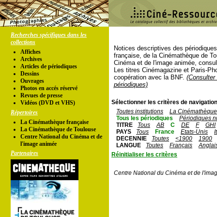
Recherches spécifiques dans les
collections
Notices descriptives des périodique
Affiches
française, de la Cinémathèque de To
Archives
Cinéma et de l'image animée, consul
Articles de périodiques
Les titres Cinémagazine et Paris-Ph
Dessins
coopération avec la BNF.
(Consulter 
Ouvrages
périodiques)
Photos en accés réservé
Revues de presse
Sélectionner les critères de navigation
Vidéos (DVD et VHS)
Toutes institutions
La Cinémathèque 
Répertoires
Tous les périodiques
Périodiques n
La Cinémathèque française
TITRE
Tous
AB
C
DE
F
GHI
La Cinémathèque de Toulouse
PAYS
Tous
France
Etats-Unis
I
Centre National du Cinéma et de
DECENNIE
Toutes
<1900
1900
l'image animée
LANGUE
Toutes
Français
Anglai
Partenaires
Réinitialiser les critères
Centre National du Cinéma et de l'ima