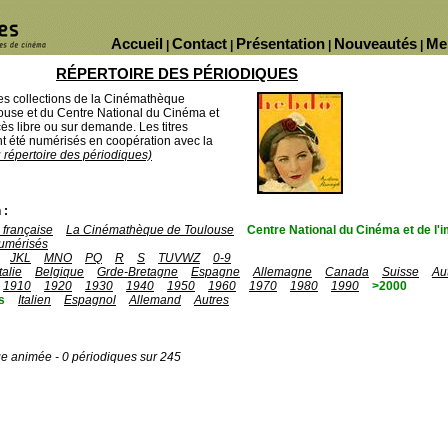
Accueil
Contact
Présentation
Nouveautés
Me
|
|
|
|
RÉPERTOIRE DES PÉRIODIQUES
des collections de la Cinémathèque
ouse et du Centre National du Cinéma et
ès libre ou sur demande. Les titres
 été numérisés en coopération avec la
u répertoire des périodiques)
 :
française
La Cinémathèque de Toulouse
Centre National du Cinéma et de l
umérisés
JKL
MNO
PQ
R
S
TUVWZ
0-9
Italie
Belgique
Grde-Bretagne
Espagne
Allemagne
Canada
Suisse
Au
1910
1920
1930
1940
1950
1960
1970
1980
1990
>2000
s
Italien
Espagnol
Allemand
Autres
ge animée - 0 périodiques sur 245