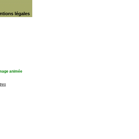
ntions légales
'image animée
tres