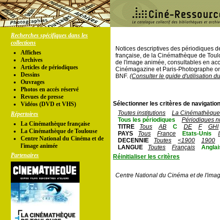
Recherches spécifiques dans les
collections
Notices descriptives des périodiques 
Affiches
française, de la Cinémathèque de Toul
Archives
de l'image animée, consultables en acc
Articles de périodiques
Cinémagazine et Paris-Photographe ont
Dessins
BNF.
(Consulter le guide d'utilisation d
Ouvrages
Photos en accés réservé
Revues de presse
Sélectionner les critères de navigation
Vidéos (DVD et VHS)
Toutes institutions
La Cinémathèque 
Répertoires
Tous les périodiques
Périodiques n
La Cinémathèque française
TITRE
Tous
AB
C
DE
F
GHI
La Cinémathèque de Toulouse
PAYS
Tous
France
Etats-Unis
Centre National du Cinéma et de
DECENNIE
Toutes
<1900
1900
l'image animée
LANGUE
Toutes
Français
Anglai
Partenaires
Réinitialiser les critères
Centre National du Cinéma et de l'ima