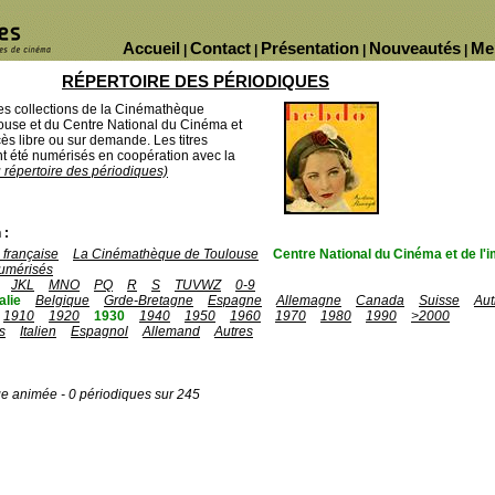
Accueil
Contact
Présentation
Nouveautés
Me
|
|
|
|
RÉPERTOIRE DES PÉRIODIQUES
des collections de la Cinémathèque
ouse et du Centre National du Cinéma et
ès libre ou sur demande. Les titres
 été numérisés en coopération avec la
u répertoire des périodiques)
 :
française
La Cinémathèque de Toulouse
Centre National du Cinéma et de l
umérisés
JKL
MNO
PQ
R
S
TUVWZ
0-9
talie
Belgique
Grde-Bretagne
Espagne
Allemagne
Canada
Suisse
Aut
1910
1920
1930
1940
1950
1960
1970
1980
1990
>2000
s
Italien
Espagnol
Allemand
Autres
ge animée - 0 périodiques sur 245