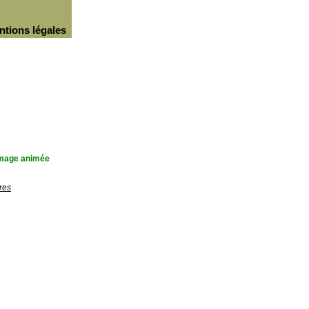
ntions légales
'image animée
res