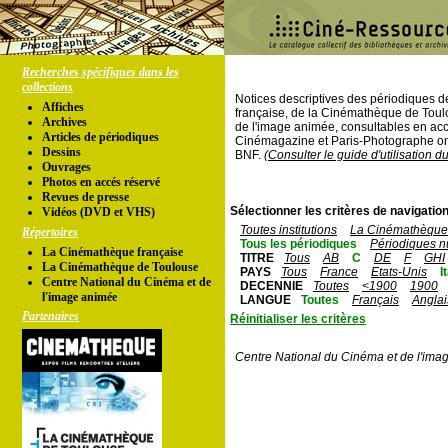
Recherches spécifiques dans les
collections
Notices descriptives des périodiques 
Affiches
française, de la Cinémathèque de Toul
Archives
de l'image animée, consultables en acc
Articles de périodiques
Cinémagazine et Paris-Photographe ont
Dessins
BNF.
(Consulter le guide d'utilisation d
Ouvrages
Photos en accés réservé
Revues de presse
Sélectionner les critères de navigation
Vidéos (DVD et VHS)
Toutes institutions
La Cinémathèque 
Répertoires
Tous les périodiques
Périodiques n
La Cinémathèque française
TITRE
Tous
AB
C
DE
F
GHI
La Cinémathèque de Toulouse
PAYS
Tous
France
Etats-Unis
I
Centre National du Cinéma et de
DECENNIE
Toutes
<1900
1900
l'image animée
LANGUE
Toutes
Français
Anglai
Partenaires
Réinitialiser les critères
Centre National du Cinéma et de l'ima