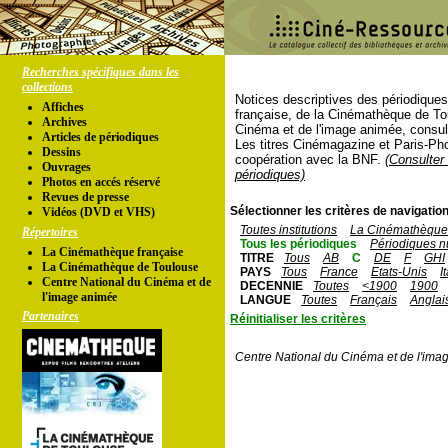
Recherches spécifiques dans les
collections
Notices descriptives des périodique
Affiches
française, de la Cinémathèque de To
Archives
Cinéma et de l'image animée, consul
Articles de périodiques
Les titres Cinémagazine et Paris-Ph
Dessins
coopération avec la BNF.
(Consulter 
Ouvrages
périodiques)
Photos en accés réservé
Revues de presse
Sélectionner les critères de navigation
Vidéos (DVD et VHS)
Toutes institutions
La Cinémathèque 
Répertoires
Tous les périodiques
Périodiques n
La Cinémathèque française
TITRE
Tous
AB
C
DE
F
GHI
La Cinémathèque de Toulouse
PAYS
Tous
France
Etats-Unis
I
Centre National du Cinéma et de
DECENNIE
Toutes
<1900
1900
l'image animée
LANGUE
Toutes
Français
Anglai
Partenaires
Réinitialiser les critères
Centre National du Cinéma et de l'ima