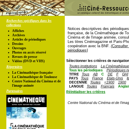
Recherches spécifiques dans les
collections
Notices descriptives des périodique
Affiches
française, de la Cinémathèque de To
Archives
Cinéma et de l'image animée, consul
Articles de périodiques
Les titres Cinémagazine et Paris-Ph
Dessins
coopération avec la BNF.
(Consulter 
Ouvrages
périodiques)
Photos en accés réservé
Revues de presse
Sélectionner les critères de navigation
Vidéos (DVD et VHS)
Toutes institutions
La Cinémathèque 
Répertoires
Tous les périodiques
Périodiques n
La Cinémathèque française
TITRE
Tous
AB
C
DE
F
GHI
La Cinémathèque de Toulouse
PAYS
Tous
France
Etats-Unis
I
Centre National du Cinéma et de
DECENNIE
Toutes
<1900
1900
l'image animée
LANGUE
Toutes
Français
Anglai
Partenaires
Réinitialiser les critères
Centre National du Cinéma et de l'ima