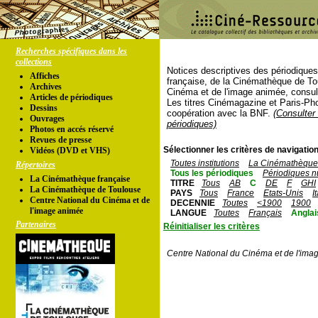
Recherches spécifiques dans les
collections
Notices descriptives des périodique
Affiches
française, de la Cinémathèque de To
Archives
Cinéma et de l'image animée, consul
Articles de périodiques
Les titres Cinémagazine et Paris-Ph
Dessins
coopération avec la BNF.
(Consulter 
Ouvrages
périodiques)
Photos en accés réservé
Revues de presse
Sélectionner les critères de navigation
Vidéos (DVD et VHS)
Toutes institutions
La Cinémathèque 
Répertoires
Tous les périodiques
Périodiques n
La Cinémathèque française
TITRE
Tous
AB
C
DE
F
GHI
La Cinémathèque de Toulouse
PAYS
Tous
France
Etats-Unis
I
Centre National du Cinéma et de
DECENNIE
Toutes
<1900
1900
l'image animée
LANGUE
Toutes
Français
Anglai
Partenaires
Réinitialiser les critères
Centre National du Cinéma et de l'ima