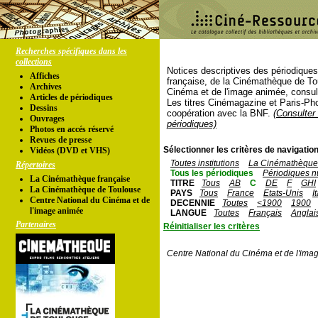
Recherches spécifiques dans les
collections
Notices descriptives des périodique
Affiches
française, de la Cinémathèque de To
Archives
Cinéma et de l'image animée, consul
Articles de périodiques
Les titres Cinémagazine et Paris-Ph
Dessins
coopération avec la BNF.
(Consulter 
Ouvrages
périodiques)
Photos en accés réservé
Revues de presse
Sélectionner les critères de navigation
Vidéos (DVD et VHS)
Toutes institutions
La Cinémathèque 
Répertoires
Tous les périodiques
Périodiques n
La Cinémathèque française
TITRE
Tous
AB
C
DE
F
GHI
La Cinémathèque de Toulouse
PAYS
Tous
France
Etats-Unis
I
Centre National du Cinéma et de
DECENNIE
Toutes
<1900
1900
l'image animée
LANGUE
Toutes
Français
Anglai
Partenaires
Réinitialiser les critères
Centre National du Cinéma et de l'ima