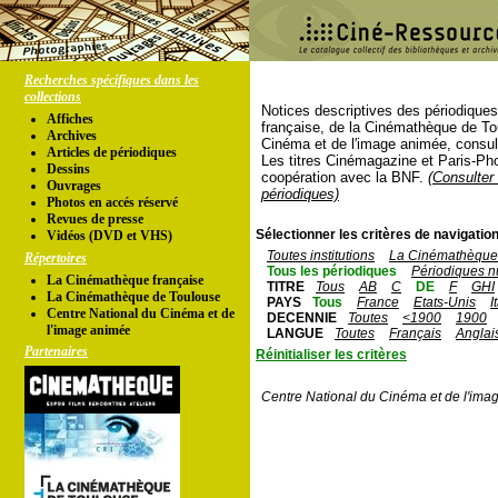
Recherches spécifiques dans les
collections
Notices descriptives des périodique
Affiches
française, de la Cinémathèque de To
Archives
Cinéma et de l'image animée, consul
Articles de périodiques
Les titres Cinémagazine et Paris-Ph
Dessins
coopération avec la BNF.
(Consulter 
Ouvrages
périodiques)
Photos en accés réservé
Revues de presse
Sélectionner les critères de navigation
Vidéos (DVD et VHS)
Toutes institutions
La Cinémathèque 
Répertoires
Tous les périodiques
Périodiques n
La Cinémathèque française
TITRE
Tous
AB
C
DE
F
GHI
La Cinémathèque de Toulouse
PAYS
Tous
France
Etats-Unis
I
Centre National du Cinéma et de
DECENNIE
Toutes
<1900
1900
l'image animée
LANGUE
Toutes
Français
Anglai
Partenaires
Réinitialiser les critères
Centre National du Cinéma et de l'ima