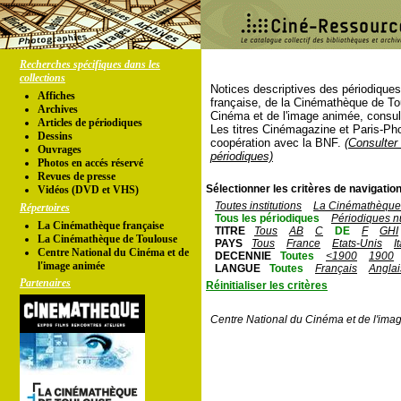
Recherches spécifiques dans les
collections
Notices descriptives des périodique
Affiches
française, de la Cinémathèque de To
Archives
Cinéma et de l'image animée, consul
Articles de périodiques
Les titres Cinémagazine et Paris-Ph
Dessins
coopération avec la BNF.
(Consulter 
Ouvrages
périodiques)
Photos en accés réservé
Revues de presse
Sélectionner les critères de navigation
Vidéos (DVD et VHS)
Toutes institutions
La Cinémathèque 
Répertoires
Tous les périodiques
Périodiques n
La Cinémathèque française
TITRE
Tous
AB
C
DE
F
GHI
La Cinémathèque de Toulouse
PAYS
Tous
France
Etats-Unis
I
Centre National du Cinéma et de
DECENNIE
Toutes
<1900
1900
l'image animée
LANGUE
Toutes
Français
Anglai
Partenaires
Réinitialiser les critères
Centre National du Cinéma et de l'ima