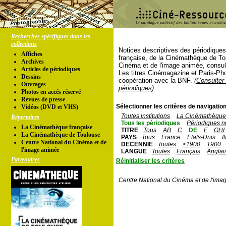
Recherches spécifiques dans les
collections
Notices descriptives des périodique
Affiches
française, de la Cinémathèque de To
Archives
Cinéma et de l'image animée, consul
Articles de périodiques
Les titres Cinémagazine et Paris-Ph
Dessins
coopération avec la BNF.
(Consulter 
Ouvrages
périodiques)
Photos en accés réservé
Revues de presse
Sélectionner les critères de navigation
Vidéos (DVD et VHS)
Toutes institutions
La Cinémathèque 
Répertoires
Tous les périodiques
Périodiques n
La Cinémathèque française
TITRE
Tous
AB
C
DE
F
GHI
La Cinémathèque de Toulouse
PAYS
Tous
France
Etats-Unis
I
Centre National du Cinéma et de
DECENNIE
Toutes
<1900
1900
l'image animée
LANGUE
Toutes
Français
Anglai
Partenaires
Réinitialiser les critères
Centre National du Cinéma et de l'ima