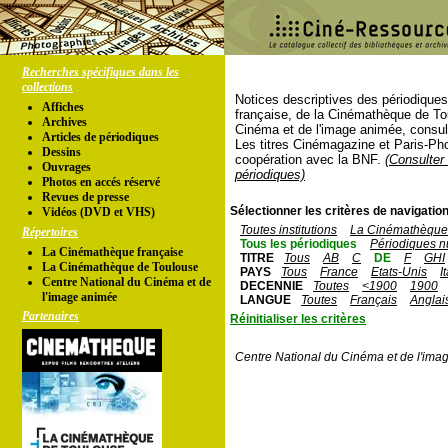
Recherches spécifiques dans les
collections
Notices descriptives des périodique
Affiches
française, de la Cinémathèque de To
Archives
Cinéma et de l'image animée, consul
Articles de périodiques
Les titres Cinémagazine et Paris-Ph
Dessins
coopération avec la BNF.
(Consulter 
Ouvrages
périodiques)
Photos en accés réservé
Revues de presse
Sélectionner les critères de navigation
Vidéos (DVD et VHS)
Toutes institutions
La Cinémathèque 
Répertoires
Tous les périodiques
Périodiques n
La Cinémathèque française
TITRE
Tous
AB
C
DE
F
GHI
La Cinémathèque de Toulouse
PAYS
Tous
France
Etats-Unis
I
Centre National du Cinéma et de
DECENNIE
Toutes
<1900
1900
l'image animée
LANGUE
Toutes
Français
Anglai
Partenaires
Réinitialiser les critères
Centre National du Cinéma et de l'ima