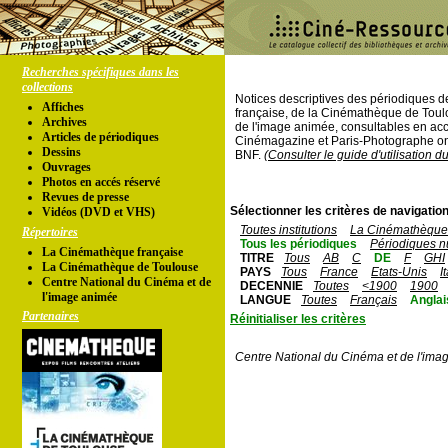
Recherches spécifiques dans les
collections
Notices descriptives des périodiques 
Affiches
française, de la Cinémathèque de Toul
Archives
de l'image animée, consultables en acc
Articles de périodiques
Cinémagazine et Paris-Photographe ont
Dessins
BNF.
(Consulter le guide d'utilisation d
Ouvrages
Photos en accés réservé
Revues de presse
Sélectionner les critères de navigation
Vidéos (DVD et VHS)
Toutes institutions
La Cinémathèque 
Répertoires
Tous les périodiques
Périodiques n
La Cinémathèque française
TITRE
Tous
AB
C
DE
F
GHI
La Cinémathèque de Toulouse
PAYS
Tous
France
Etats-Unis
I
Centre National du Cinéma et de
DECENNIE
Toutes
<1900
1900
l'image animée
LANGUE
Toutes
Français
Anglai
Partenaires
Réinitialiser les critères
Centre National du Cinéma et de l'ima