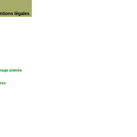
ntions légales
'image animée
res