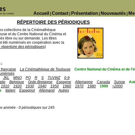
Accueil
Contact
Présentation
Nouveautés
Me
|
|
|
|
RÉPERTOIRE DES PÉRIODIQUES
des collections de la Cinémathèque
ouse et du Centre National du Cinéma et
ès libre ou sur demande. Les titres
 été numérisés en coopération avec la
u répertoire des périodiques)
 :
française
La Cinémathèque de Toulouse
Centre National du Cinéma et de l
umérisés
JKL
MNO
PQ
R
S
TUVWZ
0-9
talie
Belgique
Grde-Bretagne
Espagne
Allemagne
Canada
Suisse
Aut
1910
1920
1930
1940
1950
1960
1970
1980
1990
>2000
s
Italien
Espagnol
Allemand
Autres
ge animée - 0 périodiques sur 245