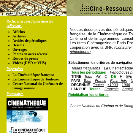
Recherches spécifiques dans les
collections
Notices descriptives des périodique
Affiches
française, de la Cinémathèque de To
Archives
Cinéma et de l'image animée, consul
Articles de périodiques
Les titres Cinémagazine et Paris-Ph
Dessins
coopération avec la BNF.
(Consulter 
Ouvrages
périodiques)
Photos en accés réservé
Revues de presse
Sélectionner les critères de navigation
Vidéos (DVD et VHS)
Toutes institutions
La Cinémathèque 
Répertoires
Tous les périodiques
Périodiques n
La Cinémathèque française
TITRE
Tous
AB
C
DE
F
GHI
La Cinémathèque de Toulouse
PAYS
Tous
France
Etats-Unis
I
Centre National du Cinéma et de
DECENNIE
Toutes
<1900
1900
l'image animée
LANGUE
Toutes
Français
Anglai
Partenaires
Réinitialiser les critères
Centre National du Cinéma et de l'ima