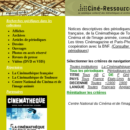
Recherches spécifiques dans les
collections
Notices descriptives des périodique
Affiches
française, de la Cinémathèque de To
Archives
Cinéma et de l'image animée, consul
Articles de périodiques
Les titres Cinémagazine et Paris-Ph
Dessins
coopération avec la BNF.
(Consulter 
Ouvrages
périodiques)
Photos en accés réservé
Revues de presse
Sélectionner les critères de navigation
Vidéos (DVD et VHS)
Toutes institutions
La Cinémathèque 
Répertoires
Tous les périodiques
Périodiques n
La Cinémathèque française
TITRE
Tous
AB
C
DE
F
GHI
La Cinémathèque de Toulouse
PAYS
Tous
France
Etats-Unis
I
Centre National du Cinéma et de
DECENNIE
Toutes
<1900
1900
l'image animée
LANGUE
Toutes
Français
Anglai
Partenaires
Réinitialiser les critères
Centre National du Cinéma et de l'ima