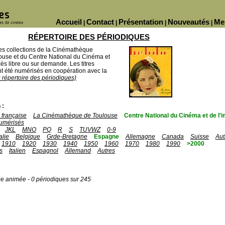
Accueil
Contact
Présentation
Nouveautés
Me
|
|
|
|
RÉPERTOIRE DES PÉRIODIQUES
des collections de la Cinémathèque
ouse et du Centre National du Cinéma et
ès libre ou sur demande. Les titres
 été numérisés en coopération avec la
u répertoire des périodiques)
 :
française
La Cinémathèque de Toulouse
Centre National du Cinéma et de l
umérisés
JKL
MNO
PQ
R
S
TUVWZ
0-9
talie
Belgique
Grde-Bretagne
Espagne
Allemagne
Canada
Suisse
Aut
1910
1920
1930
1940
1950
1960
1970
1980
1990
>2000
s
Italien
Espagnol
Allemand
Autres
ge animée - 0 périodiques sur 245