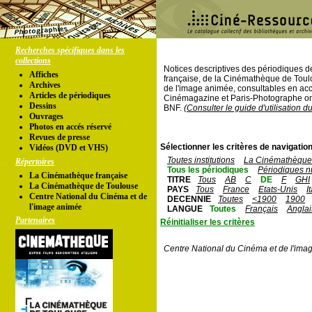
Recherches spécifiques dans les
collections
Notices descriptives des périodiques 
Affiches
française, de la Cinémathèque de Toul
Archives
de l'image animée, consultables en acc
Articles de périodiques
Cinémagazine et Paris-Photographe ont
Dessins
BNF.
(Consulter le guide d'utilisation d
Ouvrages
Photos en accés réservé
Revues de presse
Sélectionner les critères de navigation
Vidéos (DVD et VHS)
Toutes institutions
La Cinémathèque 
Répertoires
Tous les périodiques
Périodiques n
La Cinémathèque française
TITRE
Tous
AB
C
DE
F
GHI
La Cinémathèque de Toulouse
PAYS
Tous
France
Etats-Unis
I
Centre National du Cinéma et de
DECENNIE
Toutes
<1900
1900
l'image animée
LANGUE
Toutes
Français
Anglai
Partenaires
Réinitialiser les critères
Centre National du Cinéma et de l'ima