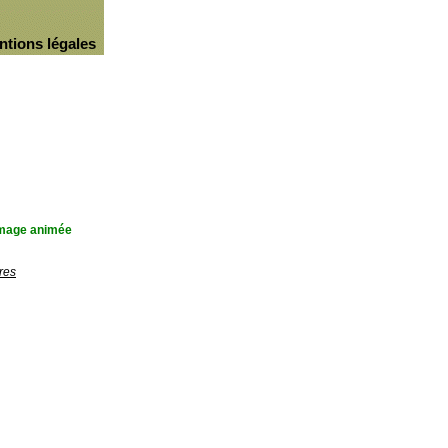
ntions légales
'image animée
res