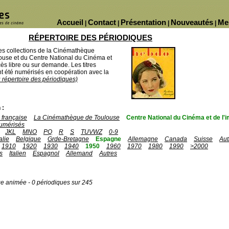
Accueil
Contact
Présentation
Nouveautés
Me
|
|
|
|
RÉPERTOIRE DES PÉRIODIQUES
des collections de la Cinémathèque
ouse et du Centre National du Cinéma et
ès libre ou sur demande. Les titres
 été numérisés en coopération avec la
u répertoire des périodiques)
 :
française
La Cinémathèque de Toulouse
Centre National du Cinéma et de l
umérisés
JKL
MNO
PQ
R
S
TUVWZ
0-9
talie
Belgique
Grde-Bretagne
Espagne
Allemagne
Canada
Suisse
Aut
1910
1920
1930
1940
1950
1960
1970
1980
1990
>2000
s
Italien
Espagnol
Allemand
Autres
ge animée - 0 périodiques sur 245