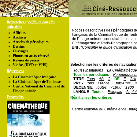
Recherches spécifiques dans les
collections
Notices descriptives des périodiques 
Affiches
française, de la Cinémathèque de Toul
Archives
de l'image animée, consultables en acc
Articles de périodiques
Cinémagazine et Paris-Photographe ont
Dessins
BNF.
(Consulter le guide d'utilisation d
Ouvrages
Photos en accés réservé
Revues de presse
Sélectionner les critères de navigation
Vidéos (DVD et VHS)
Toutes institutions
La Cinémathèque 
Répertoires
Tous les périodiques
Périodiques n
La Cinémathèque française
TITRE
Tous
AB
C
DE
F
GHI
La Cinémathèque de Toulouse
PAYS
Tous
France
Etats-Unis
I
Centre National du Cinéma et de
DECENNIE
Toutes
<1900
1900
l'image animée
LANGUE
Toutes
Français
Anglai
Partenaires
Réinitialiser les critères
Centre National du Cinéma et de l'ima