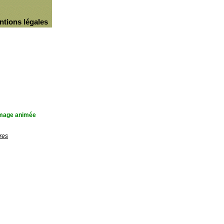
ntions légales
'image animée
res