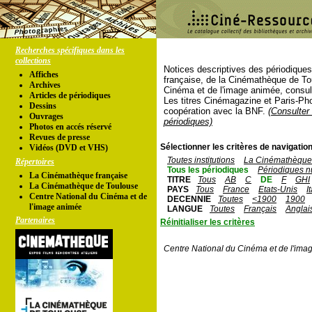
Recherches spécifiques dans les
collections
Notices descriptives des périodique
Affiches
française, de la Cinémathèque de To
Archives
Cinéma et de l'image animée, consul
Articles de périodiques
Les titres Cinémagazine et Paris-Ph
Dessins
coopération avec la BNF.
(Consulter 
Ouvrages
périodiques)
Photos en accés réservé
Revues de presse
Sélectionner les critères de navigation
Vidéos (DVD et VHS)
Toutes institutions
La Cinémathèque 
Répertoires
Tous les périodiques
Périodiques n
La Cinémathèque française
TITRE
Tous
AB
C
DE
F
GHI
La Cinémathèque de Toulouse
PAYS
Tous
France
Etats-Unis
I
Centre National du Cinéma et de
DECENNIE
Toutes
<1900
1900
l'image animée
LANGUE
Toutes
Français
Anglai
Partenaires
Réinitialiser les critères
Centre National du Cinéma et de l'ima