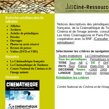
Recherches spécifiques dans les
collections
Notices descriptives des périodique
Affiches
française, de la Cinémathèque de To
Archives
Cinéma et de l'image animée, consul
Articles de périodiques
Les titres Cinémagazine et Paris-Ph
Dessins
coopération avec la BNF.
(Consulter 
Ouvrages
périodiques)
Photos en accés réservé
Revues de presse
Sélectionner les critères de navigation
Vidéos (DVD et VHS)
Toutes institutions
La Cinémathèque 
Répertoires
Tous les périodiques
Périodiques n
La Cinémathèque française
TITRE
Tous
AB
C
DE
F
GHI
La Cinémathèque de Toulouse
PAYS
Tous
France
Etats-Unis
I
Centre National du Cinéma et de
DECENNIE
Toutes
<1900
1900
l'image animée
LANGUE
Toutes
Français
Anglai
Partenaires
Réinitialiser les critères
Centre National du Cinéma et de l'ima