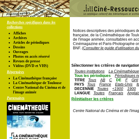
Recherches spécifiques dans les
collections
Notices descriptives des périodiques 
Affiches
française, de la Cinémathèque de Toul
Archives
de l'image animée, consultables en acc
Articles de périodiques
Cinémagazine et Paris-Photographe ont
Dessins
BNF.
(Consulter le guide d'utilisation d
Ouvrages
Photos en accés réservé
Revues de presse
Sélectionner les critères de navigation
Vidéos (DVD et VHS)
Toutes institutions
La Cinémathèque 
Répertoires
Tous les périodiques
Périodiques n
La Cinémathèque française
TITRE
Tous
AB
C
DE
F
GHI
La Cinémathèque de Toulouse
PAYS
Tous
France
Etats-Unis
I
Centre National du Cinéma et de
DECENNIE
Toutes
<1900
1900
l'image animée
LANGUE
Toutes
Français
Anglai
Partenaires
Réinitialiser les critères
Centre National du Cinéma et de l'ima