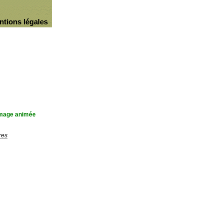
ntions légales
'image animée
res