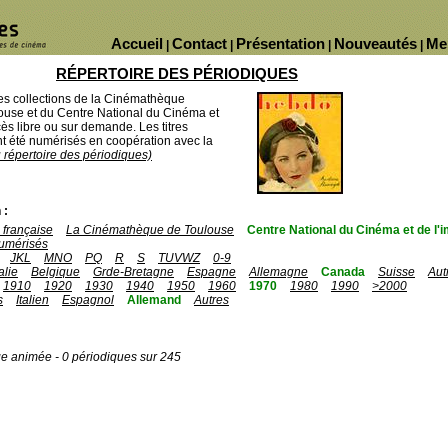
Accueil
Contact
Présentation
Nouveautés
Me
|
|
|
|
RÉPERTOIRE DES PÉRIODIQUES
des collections de la Cinémathèque
ouse et du Centre National du Cinéma et
ès libre ou sur demande. Les titres
 été numérisés en coopération avec la
u répertoire des périodiques)
 :
française
La Cinémathèque de Toulouse
Centre National du Cinéma et de l
umérisés
JKL
MNO
PQ
R
S
TUVWZ
0-9
talie
Belgique
Grde-Bretagne
Espagne
Allemagne
Canada
Suisse
Aut
1910
1920
1930
1940
1950
1960
1970
1980
1990
>2000
s
Italien
Espagnol
Allemand
Autres
ge animée - 0 périodiques sur 245