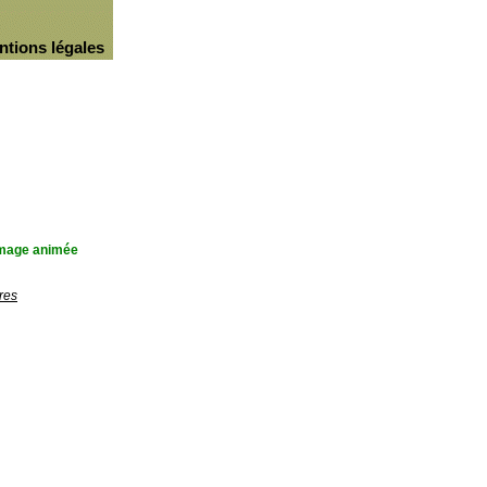
ntions légales
'image animée
res