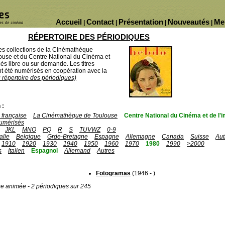
Accueil
Contact
Présentation
Nouveautés
Me
|
|
|
|
RÉPERTOIRE DES PÉRIODIQUES
des collections de la Cinémathèque
ouse et du Centre National du Cinéma et
ès libre ou sur demande. Les titres
 été numérisés en coopération avec la
u répertoire des périodiques)
 :
française
La Cinémathèque de Toulouse
Centre National du Cinéma et de l
umérisés
JKL
MNO
PQ
R
S
TUVWZ
0-9
talie
Belgique
Grde-Bretagne
Espagne
Allemagne
Canada
Suisse
Aut
1910
1920
1930
1940
1950
1960
1970
1980
1990
>2000
s
Italien
Espagnol
Allemand
Autres
Fotogramas
(1946 - )
ge animée - 2 périodiques sur 245