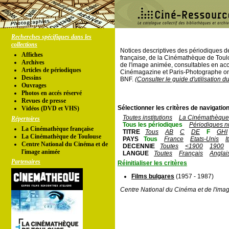
Recherches spécifiques dans les
collections
Notices descriptives des périodiques 
Affiches
française, de la Cinémathèque de Toul
Archives
de l'image animée, consultables en acc
Articles de périodiques
Cinémagazine et Paris-Photographe ont
Dessins
BNF.
(Consulter le guide d'utilisation d
Ouvrages
Photos en accés réservé
Revues de presse
Sélectionner les critères de navigation
Vidéos (DVD et VHS)
Toutes institutions
La Cinémathèque 
Répertoires
Tous les périodiques
Périodiques n
La Cinémathèque française
TITRE
Tous
AB
C
DE
F
GHI
La Cinémathèque de Toulouse
PAYS
Tous
France
Etats-Unis
I
Centre National du Cinéma et de
DECENNIE
Toutes
<1900
1900
l'image animée
LANGUE
Toutes
Français
Anglai
Partenaires
Réinitialiser les critères
Films bulgares
(1957 - 1987)
Centre National du Cinéma et de l'ima