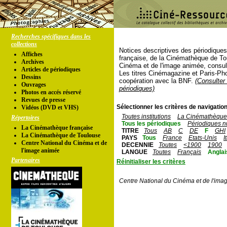
Recherches spécifiques dans les
collections
Notices descriptives des périodique
Affiches
française, de la Cinémathèque de To
Archives
Cinéma et de l'image animée, consul
Articles de périodiques
Les titres Cinémagazine et Paris-Ph
Dessins
coopération avec la BNF.
(Consulter 
Ouvrages
périodiques)
Photos en accés réservé
Revues de presse
Sélectionner les critères de navigation
Vidéos (DVD et VHS)
Toutes institutions
La Cinémathèque 
Répertoires
Tous les périodiques
Périodiques n
La Cinémathèque française
TITRE
Tous
AB
C
DE
F
GHI
La Cinémathèque de Toulouse
PAYS
Tous
France
Etats-Unis
I
Centre National du Cinéma et de
DECENNIE
Toutes
<1900
1900
l'image animée
LANGUE
Toutes
Français
Anglai
Partenaires
Réinitialiser les critères
Centre National du Cinéma et de l'ima