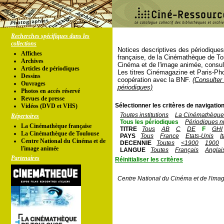
Recherches spécifiques dans les
collections
Notices descriptives des périodique
Affiches
française, de la Cinémathèque de To
Archives
Cinéma et de l'image animée, consul
Articles de périodiques
Les titres Cinémagazine et Paris-Ph
Dessins
coopération avec la BNF.
(Consulter 
Ouvrages
périodiques)
Photos en accés réservé
Revues de presse
Sélectionner les critères de navigation
Vidéos (DVD et VHS)
Toutes institutions
La Cinémathèque 
Répertoires
Tous les périodiques
Périodiques n
La Cinémathèque française
TITRE
Tous
AB
C
DE
F
GHI
La Cinémathèque de Toulouse
PAYS
Tous
France
Etats-Unis
I
Centre National du Cinéma et de
DECENNIE
Toutes
<1900
1900
l'image animée
LANGUE
Toutes
Français
Anglai
Partenaires
Réinitialiser les critères
Centre National du Cinéma et de l'ima