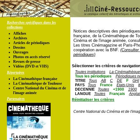
Recherches spécifiques dans les
collections
Notices descriptives des périodique
Affiches
française, de la Cinémathèque de To
Archives
Cinéma et de l'image animée, consul
Articles de périodiques
Les titres Cinémagazine et Paris-Ph
Dessins
coopération avec la BNF.
(Consulter 
Ouvrages
périodiques)
Photos en accés réservé
Revues de presse
Sélectionner les critères de navigation
Vidéos (DVD et VHS)
Toutes institutions
La Cinémathèque 
Répertoires
Tous les périodiques
Périodiques n
La Cinémathèque française
TITRE
Tous
AB
C
DE
F
GHI
La Cinémathèque de Toulouse
PAYS
Tous
France
Etats-Unis
I
Centre National du Cinéma et de
DECENNIE
Toutes
<1900
1900
l'image animée
LANGUE
Toutes
Français
Angla
Partenaires
Réinitialiser les critères
Centre National du Cinéma et de l'ima