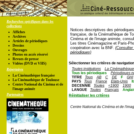
Recherches spécifiques dans les
collections
Notices descriptives des périodique
Affiches
française, de la Cinémathèque de To
Archives
Cinéma et de l'image animée, consul
Articles de périodiques
Les titres Cinémagazine et Paris-Ph
Dessins
coopération avec la BNF.
(Consulter 
Ouvrages
périodiques)
Photos en accés réservé
Revues de presse
Sélectionner les critères de navigation
Vidéos (DVD et VHS)
Toutes institutions
La Cinémathèque 
Répertoires
Tous les périodiques
Périodiques n
La Cinémathèque française
TITRE
Tous
AB
C
DE
F
GHI
La Cinémathèque de Toulouse
PAYS
Tous
France
Etats-Unis
I
Centre National du Cinéma et de
DECENNIE
Toutes
<1900
1900
l'image animée
LANGUE
Toutes
Français
Anglai
Partenaires
Réinitialiser les critères
Centre National du Cinéma et de l'ima