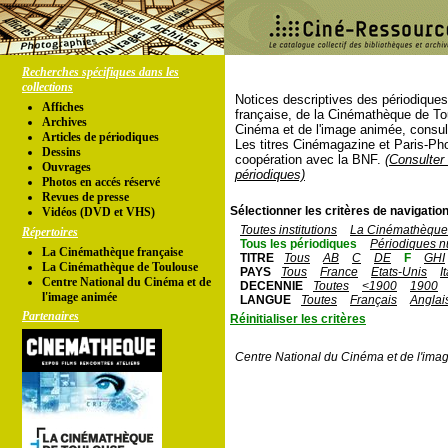
Recherches spécifiques dans les
collections
Notices descriptives des périodique
Affiches
française, de la Cinémathèque de To
Archives
Cinéma et de l'image animée, consul
Articles de périodiques
Les titres Cinémagazine et Paris-Ph
Dessins
coopération avec la BNF.
(Consulter 
Ouvrages
périodiques)
Photos en accés réservé
Revues de presse
Sélectionner les critères de navigation
Vidéos (DVD et VHS)
Toutes institutions
La Cinémathèque 
Répertoires
Tous les périodiques
Périodiques n
La Cinémathèque française
TITRE
Tous
AB
C
DE
F
GHI
La Cinémathèque de Toulouse
PAYS
Tous
France
Etats-Unis
I
Centre National du Cinéma et de
DECENNIE
Toutes
<1900
1900
l'image animée
LANGUE
Toutes
Français
Anglai
Partenaires
Réinitialiser les critères
Centre National du Cinéma et de l'ima