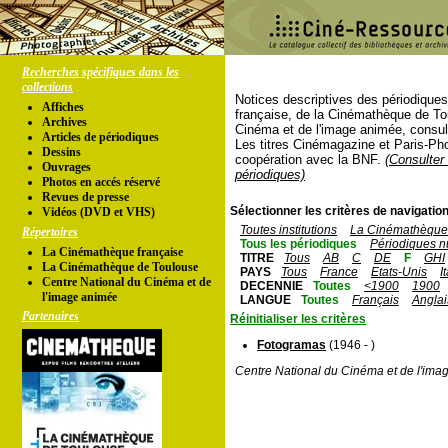
Recherches spécifiques dans les
collections
Notices descriptives des périodique
Affiches
française, de la Cinémathèque de To
Archives
Cinéma et de l'image animée, consul
Articles de périodiques
Les titres Cinémagazine et Paris-Ph
Dessins
coopération avec la BNF.
(Consulter 
Ouvrages
périodiques)
Photos en accés réservé
Revues de presse
Sélectionner les critères de navigation
Vidéos (DVD et VHS)
Toutes institutions
La Cinémathèque 
Répertoires
Tous les périodiques
Périodiques n
La Cinémathèque française
TITRE
Tous
AB
C
DE
F
GHI
La Cinémathèque de Toulouse
PAYS
Tous
France
Etats-Unis
I
Centre National du Cinéma et de
DECENNIE
Toutes
<1900
1900
l'image animée
LANGUE
Toutes
Français
Anglai
Partenaires
Réinitialiser les critères
Fotogramas
(1946 - )
Centre National du Cinéma et de l'ima