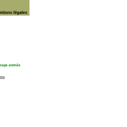
ntions légales
'image animée
res