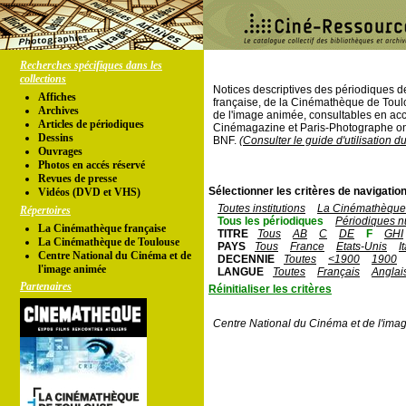
Recherches spécifiques dans les
collections
Notices descriptives des périodiques 
Affiches
française, de la Cinémathèque de Toul
Archives
de l'image animée, consultables en acc
Articles de périodiques
Cinémagazine et Paris-Photographe ont
Dessins
BNF.
(Consulter le guide d'utilisation d
Ouvrages
Photos en accés réservé
Revues de presse
Sélectionner les critères de navigation
Vidéos (DVD et VHS)
Toutes institutions
La Cinémathèque 
Répertoires
Tous les périodiques
Périodiques n
La Cinémathèque française
TITRE
Tous
AB
C
DE
F
GHI
La Cinémathèque de Toulouse
PAYS
Tous
France
Etats-Unis
I
Centre National du Cinéma et de
DECENNIE
Toutes
<1900
1900
l'image animée
LANGUE
Toutes
Français
Anglai
Partenaires
Réinitialiser les critères
Centre National du Cinéma et de l'ima