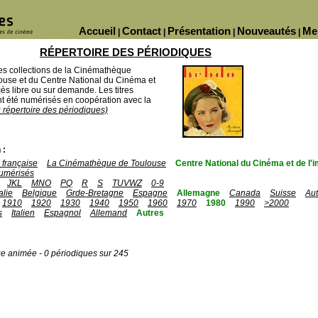
Accueil
Contact
Présentation
Nouveautés
Me
|
|
|
|
RÉPERTOIRE DES PÉRIODIQUES
des collections de la Cinémathèque
ouse et du Centre National du Cinéma et
ès libre ou sur demande. Les titres
 été numérisés en coopération avec la
u répertoire des périodiques)
 :
française
La Cinémathèque de Toulouse
Centre National du Cinéma et de l
umérisés
JKL
MNO
PQ
R
S
TUVWZ
0-9
talie
Belgique
Grde-Bretagne
Espagne
Allemagne
Canada
Suisse
Aut
1910
1920
1930
1940
1950
1960
1970
1980
1990
>2000
s
Italien
Espagnol
Allemand
Autres
ge animée - 0 périodiques sur 245