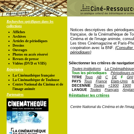
Recherches spécifiques dans les
collections
Notices descriptives des périodique
Affiches
française, de la Cinémathèque de To
Archives
Cinéma et de l'image animée, consul
Articles de périodiques
Les titres Cinémagazine et Paris-Ph
Dessins
coopération avec la BNF.
(Consulter 
Ouvrages
périodiques)
Photos en accés réservé
Revues de presse
Sélectionner les critères de navigation
Vidéos (DVD et VHS)
Toutes institutions
La Cinémathèque 
Répertoires
Tous les périodiques
Périodiques n
La Cinémathèque française
TITRE
Tous
AB
C
DE
F
GHI
La Cinémathèque de Toulouse
PAYS
Tous
France
Etats-Unis
I
Centre National du Cinéma et de
DECENNIE
Toutes
<1900
1900
l'image animée
LANGUE
Toutes
Français
Anglai
Partenaires
Réinitialiser les critères
Centre National du Cinéma et de l'ima