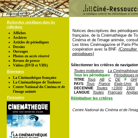
Recherches spécifiques dans les
collections
Notices descriptives des périodique
Affiches
française, de la Cinémathèque de To
Archives
Cinéma et de l'image animée, consul
Articles de périodiques
Les titres Cinémagazine et Paris-Ph
Dessins
coopération avec la BNF.
(Consulter 
Ouvrages
périodiques)
Photos en accés réservé
Revues de presse
Sélectionner les critères de navigation
Vidéos (DVD et VHS)
Toutes institutions
La Cinémathèque 
Répertoires
Tous les périodiques
Périodiques n
La Cinémathèque française
TITRE
Tous
AB
C
DE
F
GHI
La Cinémathèque de Toulouse
PAYS
Tous
France
Etats-Unis
I
Centre National du Cinéma et de
DECENNIE
Toutes
<1900
1900
l'image animée
LANGUE
Toutes
Français
Anglai
Partenaires
Réinitialiser les critères
Centre National du Cinéma et de l'ima