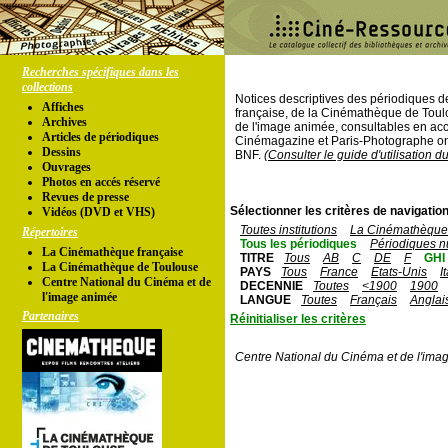
Recherches spécifiques dans les
collections
Notices descriptives des périodiques 
Affiches
française, de la Cinémathèque de Toul
Archives
de l'image animée, consultables en acc
Articles de périodiques
Cinémagazine et Paris-Photographe ont
Dessins
BNF.
(Consulter le guide d'utilisation d
Ouvrages
Photos en accés réservé
Revues de presse
Sélectionner les critères de navigation
Vidéos (DVD et VHS)
Toutes institutions
La Cinémathèque 
Répertoires
Tous les périodiques
Périodiques n
La Cinémathèque française
TITRE
Tous
AB
C
DE
F
GHI
La Cinémathèque de Toulouse
PAYS
Tous
France
Etats-Unis
I
Centre National du Cinéma et de
DECENNIE
Toutes
<1900
1900
l'image animée
LANGUE
Toutes
Français
Anglai
Partenaires
Réinitialiser les critères
Centre National du Cinéma et de l'ima