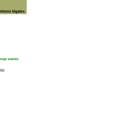
ntions légales
'image animée
res