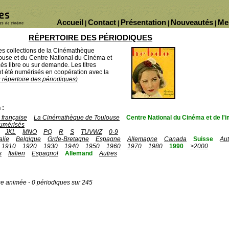
Accueil
Contact
Présentation
Nouveautés
Me
|
|
|
|
RÉPERTOIRE DES PÉRIODIQUES
des collections de la Cinémathèque
ouse et du Centre National du Cinéma et
ès libre ou sur demande. Les titres
 été numérisés en coopération avec la
u répertoire des périodiques)
 :
française
La Cinémathèque de Toulouse
Centre National du Cinéma et de l
umérisés
JKL
MNO
PQ
R
S
TUVWZ
0-9
talie
Belgique
Grde-Bretagne
Espagne
Allemagne
Canada
Suisse
Aut
1910
1920
1930
1940
1950
1960
1970
1980
1990
>2000
s
Italien
Espagnol
Allemand
Autres
ge animée - 0 périodiques sur 245