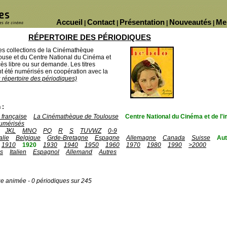
Accueil
Contact
Présentation
Nouveautés
Me
|
|
|
|
RÉPERTOIRE DES PÉRIODIQUES
des collections de la Cinémathèque
ouse et du Centre National du Cinéma et
ès libre ou sur demande. Les titres
 été numérisés en coopération avec la
u répertoire des périodiques)
 :
française
La Cinémathèque de Toulouse
Centre National du Cinéma et de l
umérisés
JKL
MNO
PQ
R
S
TUVWZ
0-9
talie
Belgique
Grde-Bretagne
Espagne
Allemagne
Canada
Suisse
Aut
1910
1920
1930
1940
1950
1960
1970
1980
1990
>2000
is
Italien
Espagnol
Allemand
Autres
ge animée - 0 périodiques sur 245