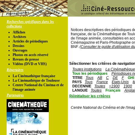
Recherches spécifiques dans les
collections
Notices descriptives des périodiques 
Affiches
française, de la Cinémathèque de Toul
Archives
de l'image animée, consultables en acc
Articles de périodiques
Cinémagazine et Paris-Photographe ont
Dessins
BNF.
(Consulter le guide d'utilisation d
Ouvrages
Photos en accés réservé
Revues de presse
Sélectionner les critères de navigation
Vidéos (DVD et VHS)
Toutes institutions
La Cinémathèque 
Répertoires
Tous les périodiques
Périodiques n
La Cinémathèque française
TITRE
Tous
AB
C
DE
F
GHI
La Cinémathèque de Toulouse
PAYS
Tous
France
Etats-Unis
I
Centre National du Cinéma et de
DECENNIE
Toutes
<1900
1900
l'image animée
LANGUE
Toutes
Français
Angla
Partenaires
Réinitialiser les critères
Centre National du Cinéma et de l'ima