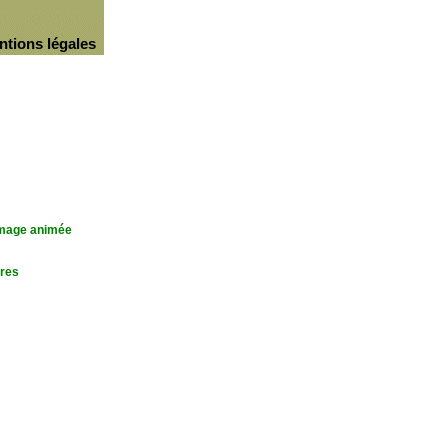
ntions légales
'image animée
res