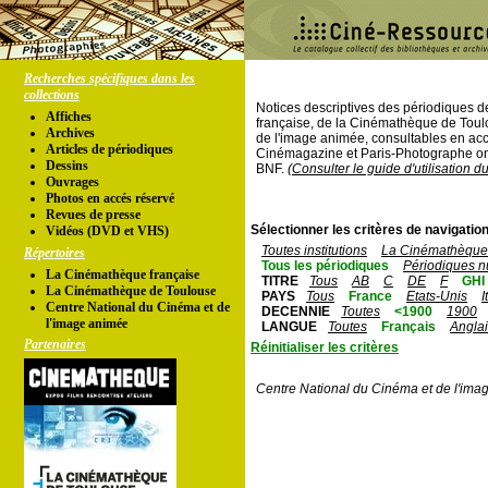
Recherches spécifiques dans les
collections
Notices descriptives des périodiques 
Affiches
française, de la Cinémathèque de Toul
Archives
de l'image animée, consultables en acc
Articles de périodiques
Cinémagazine et Paris-Photographe ont
Dessins
BNF.
(Consulter le guide d'utilisation d
Ouvrages
Photos en accés réservé
Revues de presse
Sélectionner les critères de navigation
Vidéos (DVD et VHS)
Toutes institutions
La Cinémathèque 
Répertoires
Tous les périodiques
Périodiques n
La Cinémathèque française
TITRE
Tous
AB
C
DE
F
GHI
La Cinémathèque de Toulouse
PAYS
Tous
France
Etats-Unis
I
Centre National du Cinéma et de
DECENNIE
Toutes
<1900
1900
l'image animée
LANGUE
Toutes
Français
Angla
Partenaires
Réinitialiser les critères
Centre National du Cinéma et de l'ima