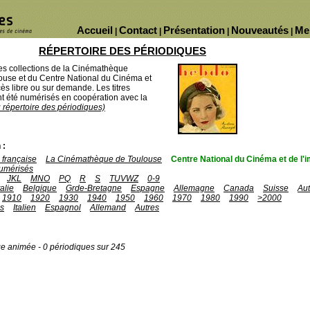
Accueil
Contact
Présentation
Nouveautés
Me
|
|
|
|
RÉPERTOIRE DES PÉRIODIQUES
des collections de la Cinémathèque
ouse et du Centre National du Cinéma et
ès libre ou sur demande. Les titres
 été numérisés en coopération avec la
u répertoire des périodiques)
 :
française
La Cinémathèque de Toulouse
Centre National du Cinéma et de l
umérisés
JKL
MNO
PQ
R
S
TUVWZ
0-9
talie
Belgique
Grde-Bretagne
Espagne
Allemagne
Canada
Suisse
Aut
1910
1920
1930
1940
1950
1960
1970
1980
1990
>2000
is
Italien
Espagnol
Allemand
Autres
ge animée - 0 périodiques sur 245