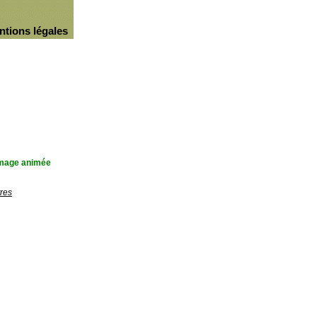
ntions légales
'image animée
res