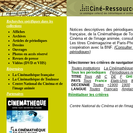
Recherches spécifiques dans les
collections
Notices descriptives des périodique
Affiches
française, de la Cinémathèque de To
Archives
Cinéma et de l'image animée, consul
Articles de périodiques
Les titres Cinémagazine et Paris-Ph
Dessins
coopération avec la BNF.
(Consulter 
Ouvrages
périodiques)
Photos en accés réservé
Revues de presse
Sélectionner les critères de navigation
Vidéos (DVD et VHS)
Toutes institutions
La Cinémathèque 
Répertoires
Tous les périodiques
Périodiques n
La Cinémathèque française
TITRE
Tous
AB
C
DE
F
GHI
La Cinémathèque de Toulouse
PAYS
Tous
France
Etats-Unis
I
Centre National du Cinéma et de
DECENNIE
Toutes
<1900
1900
l'image animée
LANGUE
Toutes
Français
Anglai
Partenaires
Réinitialiser les critères
Centre National du Cinéma et de l'ima