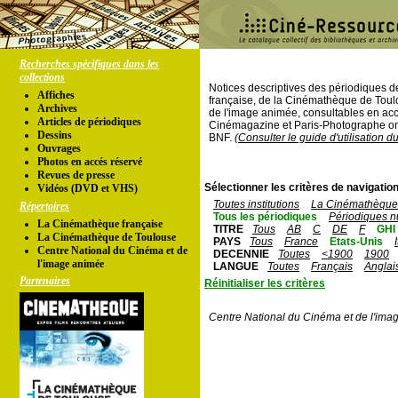
Recherches spécifiques dans les
collections
Notices descriptives des périodiques 
Affiches
française, de la Cinémathèque de Toul
Archives
de l'image animée, consultables en acc
Articles de périodiques
Cinémagazine et Paris-Photographe ont
Dessins
BNF.
(Consulter le guide d'utilisation d
Ouvrages
Photos en accés réservé
Revues de presse
Sélectionner les critères de navigation
Vidéos (DVD et VHS)
Toutes institutions
La Cinémathèque 
Répertoires
Tous les périodiques
Périodiques n
La Cinémathèque française
TITRE
Tous
AB
C
DE
F
GHI
La Cinémathèque de Toulouse
PAYS
Tous
France
Etats-Unis
Centre National du Cinéma et de
DECENNIE
Toutes
<1900
1900
l'image animée
LANGUE
Toutes
Français
Anglai
Partenaires
Réinitialiser les critères
Centre National du Cinéma et de l'ima