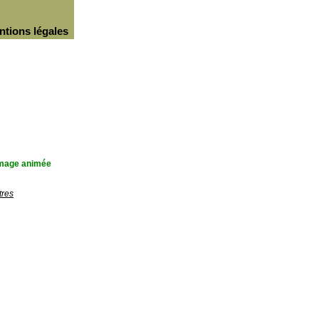
ntions légales
'image animée
tres