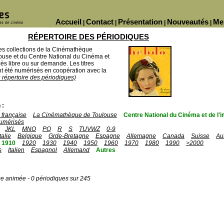
Accueil
Contact
Présentation
Nouveautés
Me
|
|
|
|
RÉPERTOIRE DES PÉRIODIQUES
des collections de la Cinémathèque
ouse et du Centre National du Cinéma et
ès libre ou sur demande. Les titres
 été numérisés en coopération avec la
u répertoire des périodiques)
 :
française
La Cinémathèque de Toulouse
Centre National du Cinéma et de l
umérisés
JKL
MNO
PQ
R
S
TUVWZ
0-9
Italie
Belgique
Grde-Bretagne
Espagne
Allemagne
Canada
Suisse
Au
1910
1920
1930
1940
1950
1960
1970
1980
1990
>2000
s
Italien
Espagnol
Allemand
Autres
ge animée - 0 périodiques sur 245