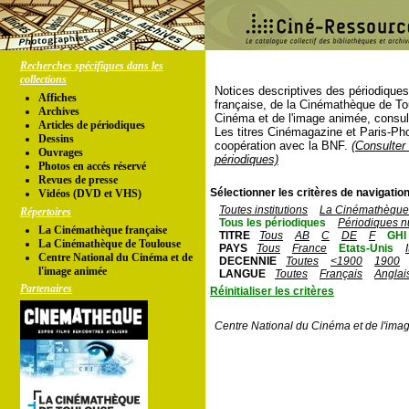
Recherches spécifiques dans les
collections
Notices descriptives des périodique
Affiches
française, de la Cinémathèque de To
Archives
Cinéma et de l'image animée, consul
Articles de périodiques
Les titres Cinémagazine et Paris-Ph
Dessins
coopération avec la BNF.
(Consulter 
Ouvrages
périodiques)
Photos en accés réservé
Revues de presse
Sélectionner les critères de navigation
Vidéos (DVD et VHS)
Toutes institutions
La Cinémathèque 
Répertoires
Tous les périodiques
Périodiques n
La Cinémathèque française
TITRE
Tous
AB
C
DE
F
GHI
La Cinémathèque de Toulouse
PAYS
Tous
France
Etats-Unis
Centre National du Cinéma et de
DECENNIE
Toutes
<1900
1900
l'image animée
LANGUE
Toutes
Français
Anglai
Partenaires
Réinitialiser les critères
Centre National du Cinéma et de l'ima