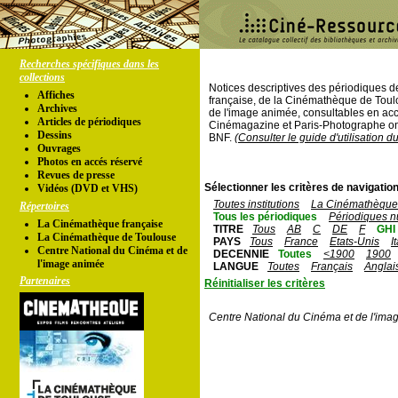
Recherches spécifiques dans les
collections
Notices descriptives des périodiques 
Affiches
française, de la Cinémathèque de Toul
Archives
de l'image animée, consultables en acc
Articles de périodiques
Cinémagazine et Paris-Photographe ont
Dessins
BNF.
(Consulter le guide d'utilisation d
Ouvrages
Photos en accés réservé
Revues de presse
Sélectionner les critères de navigation
Vidéos (DVD et VHS)
Toutes institutions
La Cinémathèque 
Répertoires
Tous les périodiques
Périodiques n
La Cinémathèque française
TITRE
Tous
AB
C
DE
F
GHI
La Cinémathèque de Toulouse
PAYS
Tous
France
Etats-Unis
I
Centre National du Cinéma et de
DECENNIE
Toutes
<1900
1900
l'image animée
LANGUE
Toutes
Français
Anglai
Partenaires
Réinitialiser les critères
Centre National du Cinéma et de l'ima