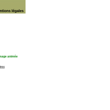
ntions légales
'image animée
tres