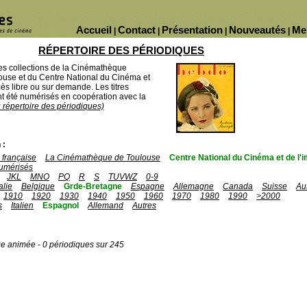
Accueil
Contact
Présentation
Nouveautés
Me
|
|
|
|
RÉPERTOIRE DES PÉRIODIQUES
des collections de la Cinémathèque
ouse et du Centre National du Cinéma et
ès libre ou sur demande. Les titres
 été numérisés en coopération avec la
u répertoire des périodiques)
 :
française
La Cinémathèque de Toulouse
Centre National du Cinéma et de l
umérisés
JKL
MNO
PQ
R
S
TUVWZ
0-9
talie
Belgique
Grde-Bretagne
Espagne
Allemagne
Canada
Suisse
Au
1910
1920
1930
1940
1950
1960
1970
1980
1990
>2000
s
Italien
Espagnol
Allemand
Autres
ge animée - 0 périodiques sur 245