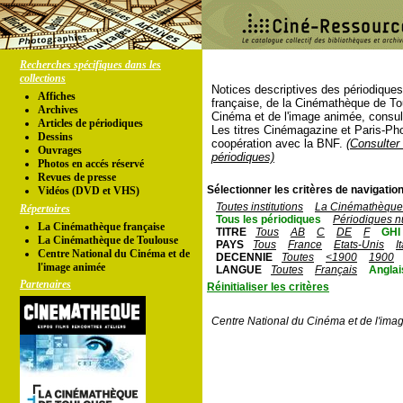
Recherches spécifiques dans les
collections
Notices descriptives des périodique
Affiches
française, de la Cinémathèque de To
Archives
Cinéma et de l'image animée, consul
Articles de périodiques
Les titres Cinémagazine et Paris-Ph
Dessins
coopération avec la BNF.
(Consulter 
Ouvrages
périodiques)
Photos en accés réservé
Revues de presse
Sélectionner les critères de navigation
Vidéos (DVD et VHS)
Toutes institutions
La Cinémathèque 
Répertoires
Tous les périodiques
Périodiques n
La Cinémathèque française
TITRE
Tous
AB
C
DE
F
GHI
La Cinémathèque de Toulouse
PAYS
Tous
France
Etats-Unis
I
Centre National du Cinéma et de
DECENNIE
Toutes
<1900
1900
l'image animée
LANGUE
Toutes
Français
Anglai
Partenaires
Réinitialiser les critères
Centre National du Cinéma et de l'ima