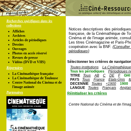
Recherches spécifiques dans les
collections
Notices descriptives des périodique
Affiches
française, de la Cinémathèque de To
Archives
Cinéma et de l'image animée, consul
Articles de périodiques
Les titres Cinémagazine et Paris-Ph
Dessins
coopération avec la BNF.
(Consulter 
Ouvrages
périodiques)
Photos en accés réservé
Revues de presse
Sélectionner les critères de navigation
Vidéos (DVD et VHS)
Toutes institutions
La Cinémathèque 
Répertoires
Tous les périodiques
Périodiques n
La Cinémathèque française
TITRE
Tous
AB
C
DE
F
GHI
La Cinémathèque de Toulouse
PAYS
Tous
France
Etats-Unis
I
Centre National du Cinéma et de
DECENNIE
Toutes
<1900
1900
l'image animée
LANGUE
Toutes
Français
Anglai
Partenaires
Réinitialiser les critères
Centre National du Cinéma et de l'ima