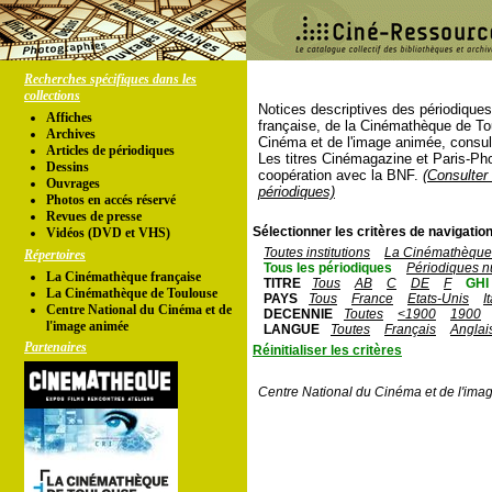
Recherches spécifiques dans les
collections
Notices descriptives des périodique
Affiches
française, de la Cinémathèque de To
Archives
Cinéma et de l'image animée, consul
Articles de périodiques
Les titres Cinémagazine et Paris-Ph
Dessins
coopération avec la BNF.
(Consulter 
Ouvrages
périodiques)
Photos en accés réservé
Revues de presse
Sélectionner les critères de navigation
Vidéos (DVD et VHS)
Toutes institutions
La Cinémathèque 
Répertoires
Tous les périodiques
Périodiques n
La Cinémathèque française
TITRE
Tous
AB
C
DE
F
GHI
La Cinémathèque de Toulouse
PAYS
Tous
France
Etats-Unis
I
Centre National du Cinéma et de
DECENNIE
Toutes
<1900
1900
l'image animée
LANGUE
Toutes
Français
Anglai
Partenaires
Réinitialiser les critères
Centre National du Cinéma et de l'ima