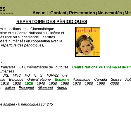
Accueil
Contact
Présentation
Nouveautés
Me
|
|
|
|
RÉPERTOIRE DES PÉRIODIQUES
des collections de la Cinémathèque
ouse et du Centre National du Cinéma et
ès libre ou sur demande. Les titres
 été numérisés en coopération avec la
u répertoire des périodiques)
 :
française
La Cinémathèque de Toulouse
Centre National du Cinéma et de l
umérisés
JKL
MNO
PQ
R
S
TUVWZ
0-9
talie
Belgique
Grde-Bretagne
Espagne
Allemagne
Canada
Suisse
Aut
1910
1920
1930
1940
1950
1960
1970
1980
1990
>2000
s
Italien
Espagnol
Allemand
Autres
ge animée - 0 périodiques sur 245