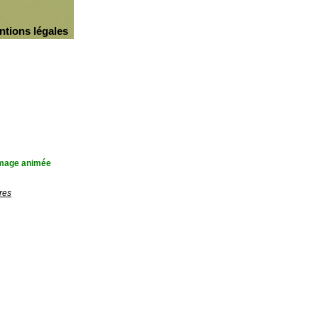
ntions légales
'image animée
res