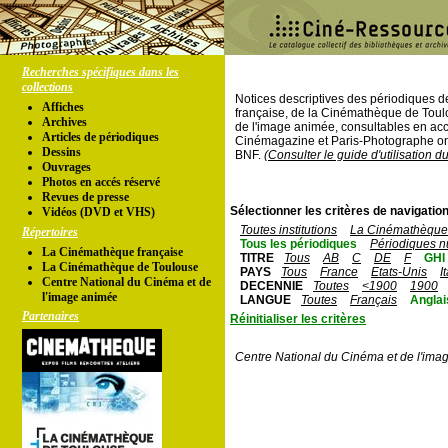
Recherches spécifiques dans les
collections
Notices descriptives des périodiques 
Affiches
française, de la Cinémathèque de Toul
Archives
de l'image animée, consultables en acc
Articles de périodiques
Cinémagazine et Paris-Photographe ont
Dessins
BNF.
(Consulter le guide d'utilisation d
Ouvrages
Photos en accés réservé
Revues de presse
Sélectionner les critères de navigation
Vidéos (DVD et VHS)
Toutes institutions
La Cinémathèque 
Répertoires
Tous les périodiques
Périodiques n
La Cinémathèque française
TITRE
Tous
AB
C
DE
F
GHI
La Cinémathèque de Toulouse
PAYS
Tous
France
Etats-Unis
I
Centre National du Cinéma et de
DECENNIE
Toutes
<1900
1900
l'image animée
LANGUE
Toutes
Français
Anglai
Partenaires
Réinitialiser les critères
Centre National du Cinéma et de l'ima